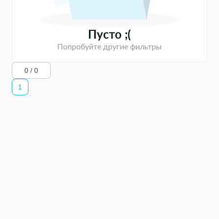
Требуемый опыт работы
Нет опыта
Пусто ;(
1-3 года
Попробуйте другие фильтры
3-5 лет
5-7 лет
0 / 0
7-9 лет
1
10 и более лет
График работы
Полная занятость
Частичная занятость
Нестандартный график
Проектная работа
Вахта