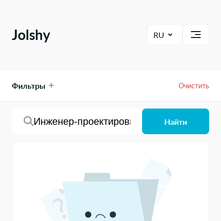
Соискатели
Вакансии
Сертификаты
Jolshy
RU
Помощь
Фильтры
Очистить
Тип вакансии
Найти
Желаемая зарплата
Область